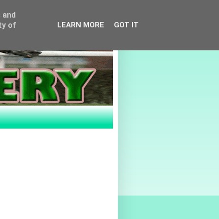
s and
ty of
LEARN MORE
GOT IT