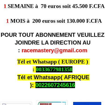
1
SEMAINE à 70 euros soit 45.500 F.CFA
1
MOIS à 200 euros soit 130.000 F.CFA
POUR TOUT ABONNEMENT VEUILLEZ
JOINDRE LA DIRECTION AU
:
racem
astery@gmail.com
Tél et Whatsapp ( EUROPE )
:
0033677981358
Tél et Whatsapp( AFRIQUE
):
0022607245616